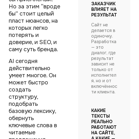
ЗАКАЗЧИК
Но за этим “вроде
ВЛИЯЕТ НА
бы” стоит целый
РЕЗУЛЬТАТ
пласт нюансов, на
Сайт не
которых легко
делается в
потерять и
одиночку.
доверие, и SEO, и
Разработка
— это
саму суть бренда.
диалог, где
результат
AI сегодня
зависит не
действительно
только от
умеет многое. Он
исполнител
я, но и от
может быстро
включённос
создать
ти клиента.
структуру,
подобрать
базовую лексику,
КАКИЕ
ТЕКСТЫ
обернуть
РЕАЛЬНО
ключевые слова в
РАБОТАЮТ
читаемые
НА САЙТЕ,
А КАКИЕ —