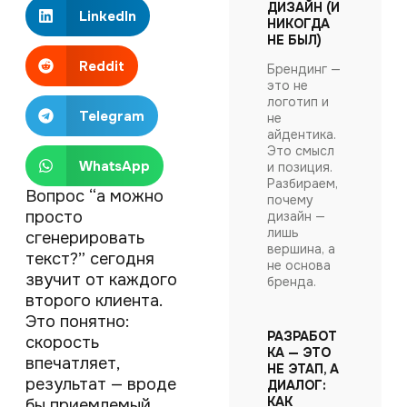
ДИЗАЙН (И
LinkedIn
НИКОГДА
НЕ БЫЛ)
Reddit
Брендинг —
это не
логотип и
Telegram
не
айдентика.
Это смысл
WhatsApp
и позиция.
Разбираем,
Вопрос “а можно
почему
просто
дизайн —
лишь
сгенерировать
вершина, а
текст?” сегодня
не основа
звучит от каждого
бренда.
второго клиента.
Это понятно:
РАЗРАБОТ
скорость
КА — ЭТО
впечатляет,
НЕ ЭТАП, А
результат — вроде
ДИАЛОГ:
КАК
бы приемлемый.