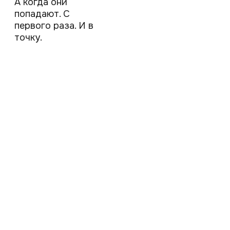
А когда они
попадают. С
первого раза. И в
точку.
Всегда готовы к
новым вызовам
Один шаг — и мы в деле. Напишите, даже если
пока не всё понятно.
Мы умеем разложить по полкам и предложить, с