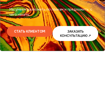
Мы умеем разложить по полкам и предложить, с
чего начать.
ЗАКАЗАТЬ
СТАТЬ КЛИЕНТОМ
КОНСУЛЬТАЦИЮ ↗
От запуска сайта
ЧТО МЫ
до роста
ДЕЛАЕМ
трафика.
Помогаем на
любом этапе