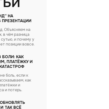
тьи
НД” НА
 В ПРЕЗЕНТАЦИИ
д. Объясняем на
, в чём разница
сутью, и почему у
ет позиции вовсе.
 БОЛИ: КАК
M, ПЛАТЁЖКУ И
 КАТАСТРОФ
не боль, если к
ассказываем, как
платёжки и
са и потерь.
 ОБНОВЛЯТЬ
«И ТАК ВСЁ