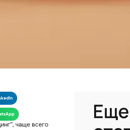
nkedIn
Еще
atsApp
инг”, чаще всего