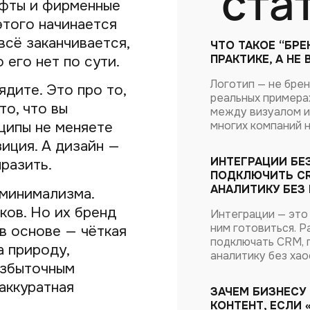
ста
ифты и фирменные
этого начинается
всё заканчивается,
ЧТО ТАКОЕ “БРЕ
ПРАКТИКЕ, А НЕ
 его нет по сути.
Логотип — не брен
ядите. Это про то,
реальных примерах
 то, что вы
между визуалом и 
многих компаний н
нципы не меняете
иция. А дизайн —
ИНТЕГРАЦИИ БЕЗ
разить.
ПОДКЛЮЧИТЬ CR
АНАЛИТИКУ БЕЗ
 минимализма.
ков. Но их бренд
Интеграции — это 
ним готовиться. Р
 в основе — чёткая
подключать CRM, 
а природу,
аналитику без хао
избыточным
аккуратная
ЗАЧЕМ БИЗНЕСУ
КОНТЕНТ, ЕСЛИ 