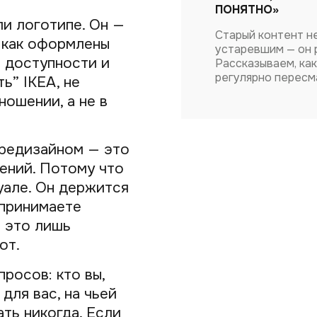
ПОНЯТНО»
ли логотипе. Он —
Старый контент н
, как оформлены
устаревшим — он 
е доступности и
Рассказываем, как
регулярно пересм
ь” IKEA, не
ношении, а не в
 редизайном — это
ений. Потому что
уале. Он держится
 принимаете
— это лишь
от.
росов: кто вы,
для вас, на чьей
ать никогда. Если